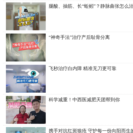
腿酸、抽筋、长“蚯蚓”？静脉曲张怎么
“神奇手法”治疗产后耻骨分离
飞秒治疗白内障 精准无刀更可靠
科学减重！中西医减肥天团帮到你
携手对抗红斑狼疮 守护每一份向阳而生