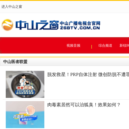
进入中山之窗
视频音频
综合频道
新锐9
中山医者联盟
脱发救星！PRP自体注射 微创防脱不遭
肉毒素居然可以治狐臭！效果如何？