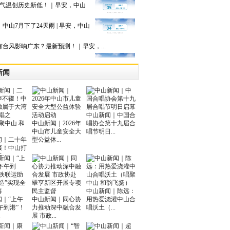
月气温创历史新低！｜早安，中山
中山7月下了24天雨 | 早安，中山
有台风影响广东？最新预测！｜早安，...
新闻
中山新闻｜中国合
中山新闻｜2026年
唱协会第十九届合
中山市儿童安全大
唱节明日...
闻｜二十年
型公益体...
辍！中山打
..
中山新闻｜陈远：
闻｜“上午
中山新闻｜同心协
用热爱浇灌中山合
午到港”！
力推动深中融合发
唱沃土（...
.
展 市政...