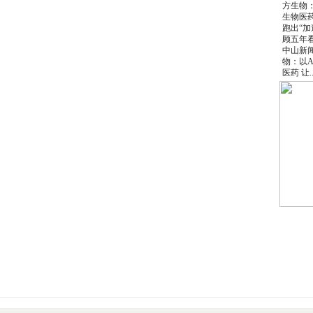
中山新
物：以A
医药 让..