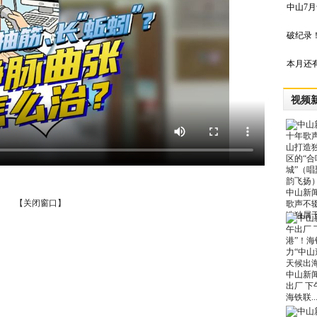
中山7
破纪录！
本月还
视频
中山新
【关闭窗口】
歌声不
造独属于.
中山新
出厂 下
海铁联..