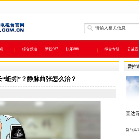
频
综合频道
新锐967
快乐888
综合专题
公益宣
爱推
“蚯蚓”？静脉曲张怎么治？
直达
新台风又