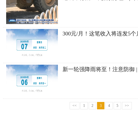
300元/月！这笔收入将连发5个
新一轮强降雨将至！注意防御 |
<<
1
2
3
4
5
>>