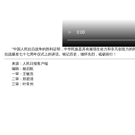
“中国人民抗日战争的胜利证明，中华民族是具有顽强生命力和非凡创造力的民
抗战爆发七十七周年仪式上的讲话。铭记历史，缅怀先烈，砥砺前行！
来源：人民日报客户端
编辑：杨启航
一审：王敏浩
二审：郑碧清
三审：叶常州