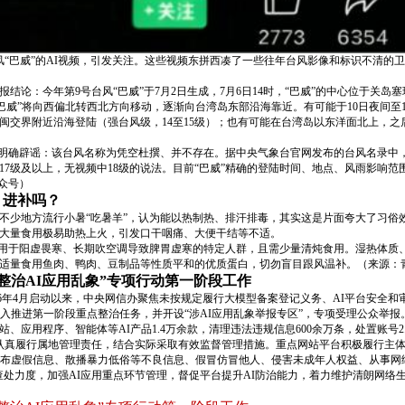
“巴威”的AI视频，引发关注。这些视频东拼西凑了一些往年台风影像和标识不清的卫
报结论：今年第9号台风“巴威”于7月2日生成，7月6日14时，“巴威”的中心位于关岛
，“巴威”将向西偏北转西北方向移动，逐渐向台湾岛东部沿海靠近。有可能于10日夜间
午在浙闽交界附近沿海登陆（强台风级，14至15级）；也有可能在台湾岛以东洋面北上，
门明确辟谣：该台风名称为凭空杜撰、并不存在。据中央气象台官网发布的台风名录中，
17级及以上，无视频中18级的说法。目前“巴威”精确的登陆时间、地点、风雨影响
众号）
）进补吗？
暑。不少地方流行小暑“吃暑羊”，认为能以热制热、排汗排毒，其实这是片面夸大了习
大量食用极易助热上火，引发口干咽痛、大便干结等不适。
适用于阳虚畏寒、长期吹空调导致脾胃虚寒的特定人群，且需少量清炖食用。湿热体质
适量食用鱼肉、鸭肉、豆制品等性质平和的优质蛋白，切勿盲目跟风温补。（来源：
整治AI应用乱象”专项行动第一阶段工作
2026年4月启动以来，中央网信办聚焦未按规定履行大模型备案登记义务、AI平台安全
入推进第一阶段重点整治任务，并开设“涉AI应用乱象举报专区”，专项受理公众举报
应用程序、智能体等AI产品1.4万余款，清理违法违规信息600余万条，处置账号2.
认真履行属地管理责任，结合实际采取有效监督管理措施。重点网站平台积极履行主
发布虚假信息、散播暴力低俗等不良信息、假冒仿冒他人、侵害未成年人权益、从事网络
查处力度，加强AI应用重点环节管理，督促平台提升AI防治能力，着力维护清朗网络