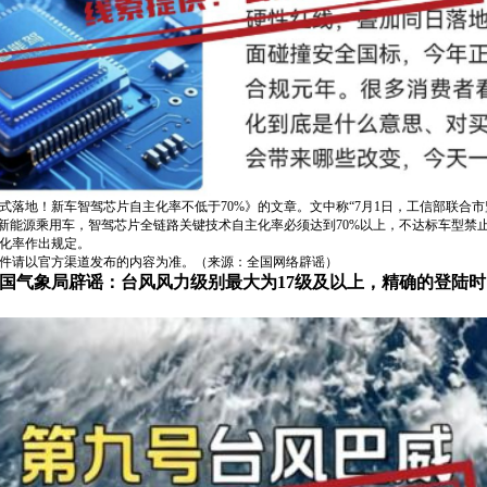
式落地！新车智驾芯片自主化率不低于70%》的文章。文中称“7月1日，工信部联合
有新能源乘用车，智驾芯片全链路关键技术自主化率必须达到70%以上，不达标车型禁
化率作出规定。
件请以官方渠道发布的内容为准。（来源：全国网络辟谣）
？中国气象局辟谣：台风风力级别最大为17级及以上，精确的登陆