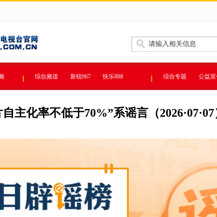
频
综合频道
新锐967
快乐888
综合专题
公益宣
主化率不低于70%”系谣言（2026·07·07