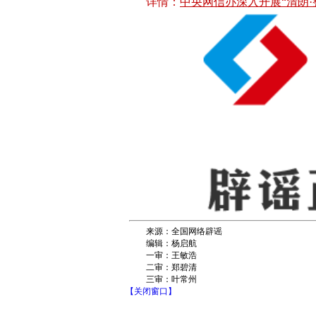
详情：
中央网信办深入开展“清朗·
来源：全国网络辟谣
编辑：杨启航
一审：王敏浩
二审：郑碧清
三审：叶常州
【关闭窗口】