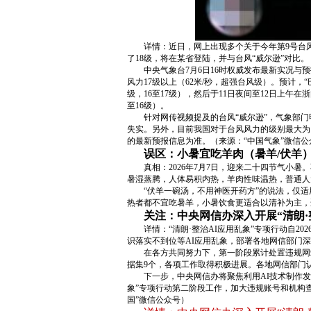
详情：近日，网上出现多个关于今年第9号台风
了18级，将在某省登陆，并与台风“威尔逊”对比。
中央气象台7月6日16时权威发布最新实况与预
风力17级以上（62米/秒，超强台风级）。预计
级，16至17级），然后于11日夜间至12日上
至16级）。
针对网传视频提及的台风“威尔逊”，气象部
失实。另外，目前我国对于台风风力的级别最大为
的最新预报信息为准。（来源：“中国气象”微信公
误区：小暑宜吃羊肉（暑羊/伏羊
真相：2026年7月7日，迎来二十四节气小
暑湿蒸腾，人体易积内热，羊肉性味温热，普通人
“伏羊一碗汤，不用神医开药方”的说法，仅
热者都不宜吃暑羊，小暑饮食更适合以清补为主，
关注：中央网信办深入开展“清朗·
详情：“清朗·整治AI应用乱象”专项行动自
识落实不到位等AI应用乱象，部署各地网信部门深
在各方共同努力下，第一阶段累计处置违规网站、
据集9个，各项工作取得积极进展。各地网信部门
下一步，中央网信办将聚焦利用AI技术制作
象”专项行动第二阶段工作，加大违规账号和机构
国”微信公众号）