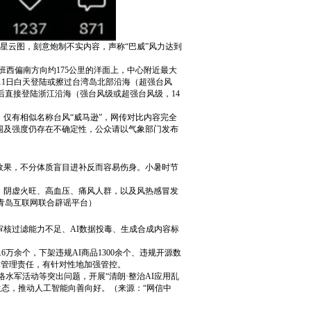
星云图，刻意炮制不实内容，声称“巴威”风力达到
塞班西偏南方向约175公里的洋面上，中心附近最大
至11日白天登陆或擦过台湾岛北部沿海（超强台风
之后直接登陆浙江沿海（强台风级或超强台风级，14
仅有相似名称台风“威马逊”，网传对比内容完全
范围及强度仍存在不确定性，公众请以气象部门发布
俗效果，不分体质盲目进补反而容易伤身。小暑时节
、阴虚火旺、高血压、痛风人群，以及风热感冒发
青岛互联网联合辟谣平台）
和审核过滤能力不足、AI数据投毒、生成合成内容标
。
6万余个，下架违规AI商品1300余个、违规开源数
体管理责任，有针对性地加强管控。
水军活动等突出问题，开展“清朗·整治AI应用乱
生态，推动人工智能向善向好。（来源：“网信中