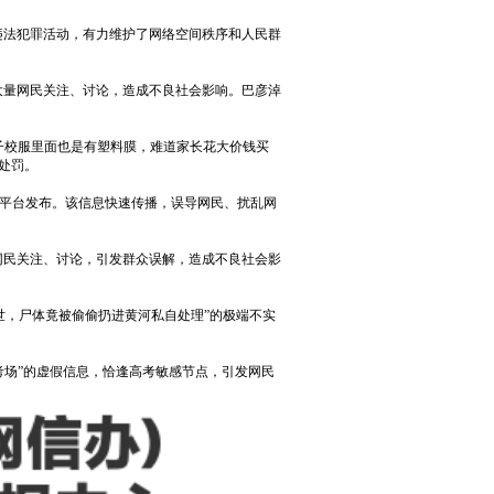
言违法犯罪活动，有力维护了网络空间秩序和人民群
发大量网民关注、讨论，造成不良社会影响。巴彦淖
孩子校服里面也是有塑料膜，难道家长花大价钱买
处罚。
某平台发布。该信息快速传播，误导网民、扰乱网
量网民关注、讨论，引发群众误解，造成不良社会影
离世，尸体竟被偷偷扔进黄河私自处理”的极端不实
考场”的虚假信息，恰逢高考敏感节点，引发网民