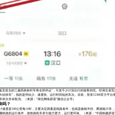
往返宜昌北的三趟高铁标杆车将全部停运”，引发不少计划出行的旅客担忧。经湖北省
大站快车”，指的是停站少、速度快、运行时间短的车次。目前，登录12306官方平
车班次并未取消。（来源：“湖北网络辟谣”微信公众号）
快吗？
计速度是100公里每小时，主要决定因素是线路条件，也就是曲线半径、爬坡能力等
藏铁路的运行条件，使铁路机车牵引能力更大，运行更环保。（来源：“中国铁建辟谣