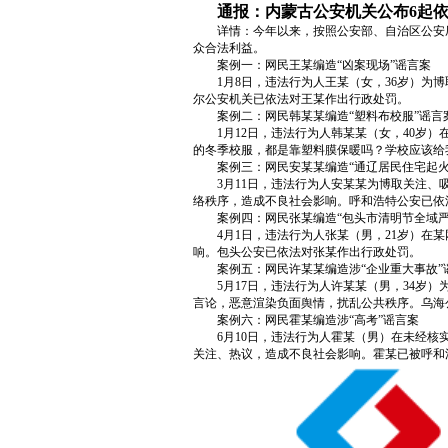
通报：内蒙古公安机关公布6起
详情：今年以来，按照公安部、自治区公安厅
众合法利益。
案例一：网民王某编造“凶案现场”谣言案
1月8日，违法行为人王某（女，36岁）为
尔公安机关已依法对王某作出行政处罚。
案例二：网民韩某某编造“塑料布校服”谣言
1月12日，违法行为人韩某某（女，40岁
的冬季校服，都是靠塑料膜保暖吗？学校应该给
案例三：网民安某某编造“通辽居民住宅起火
3月11日，违法行为人安某某为博取关注
络秩序，造成不良社会影响。呼和浩特公安已依
案例四：网民张某编造“包头市清明节全域严
4月1日，违法行为人张某（男，21岁）在
响。包头公安已依法对张某作出行政处罚。
案例五：网民许某某编造涉“企业重大事故”
5月17日，违法行为人许某某（男，34岁
言论，恶意渲染负面舆情，扰乱公共秩序。乌海
案例六：网民霍某编造涉“高考”谣言案
6月10日，违法行为人霍某（男）在未经
关注、热议，造成不良社会影响。霍某已被呼和