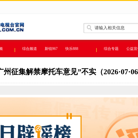
频
综合频道
新锐967
快乐888
综合专题
公益宣
广州征集解禁摩托车意见”不实（2026·07·0