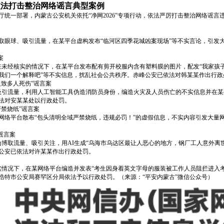
依法打击整治网络谣言典型案例
统一部署，内蒙古公安机关依托“净网2026”专项行动，依法严厉打击整治网络谣
博取眼球、吸引流量，在某平台虚构发布“临河区四季花城凶案现场”等不实言论，引
案
）在未经核实的情况下，在某平台发布配有剪开校服内含有塑料膜的图片，配发“我家
我们一个解释吧”等不实信息，扰乱社会公共秩序。赤峰公安已依法对韩某某作出行政
致多人死伤”谣言案
、吸引流量，利用人工智能工具伪造消防员身份，编造火灾及人员伤亡的不实信息并在
法对安某某处以行政处罚。
禁烧纸”谣言案
某网络平台散布“包头清明全域严禁烧纸，违规必罚！”的虚假信息，不实内容引发大
谣言案
）为博取流量、吸引关注，用AI生成“乌海市乌达区最让人恶心的地方，钢厂工人意外
公安已依法对许某某作出行政处罚。
核实情况下，在某网络平台编造并发表“考生因身着英文字母的服装被工作人员阻拦进入
浩特市公安局赛罕区分局依法予以行政处罚。（来源：“平安内蒙古”微信公众号）