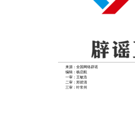
来源：全国网络辟谣
编辑：杨启航
一审：王敏浩
二审：郑碧清
三审：叶常州