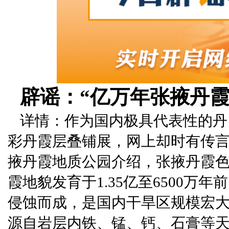
辟谣：“亿万年张掖丹
详情：作为国内极具代表性的丹
彩丹霞层叠铺展，网上却时有传言
掖丹霞地质公园介绍，张掖丹霞
霞地貌发育于1.35亿至6500
侵蚀而成，是国内干旱区规模宏
源自岩层内铁、锰、钙、石膏等