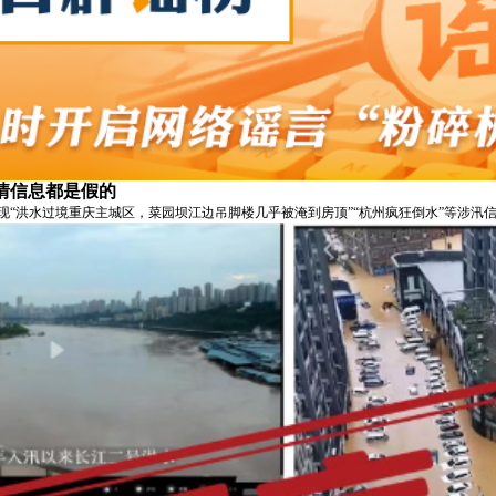
情信息都是假的
现“洪水过境重庆主城区，菜园坝江边吊脚楼几乎被淹到房顶”“杭州疯狂倒水”等涉汛