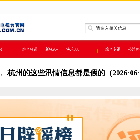
频
综合频道
新锐967
快乐888
综合专题
公益宣
、杭州的这些汛情信息都是假的（2026·06·