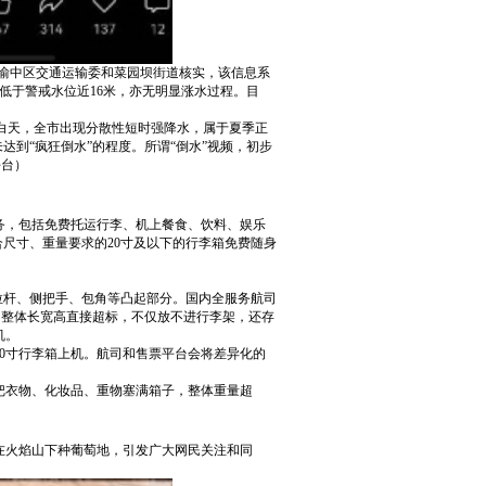
市渝中区交通运输委和菜园坝街道核实，该信息系
水位低于警戒水位近16米，亦无明显涨水过程。目
日白天，全市出现分散性短时强降水，属于夏季正
达到“疯狂倒水”的程度。所谓“倒水”视频，初步
平台）
务，包括免费托运行李、机上餐食、饮料、娱乐
尺寸、重量要求的20寸及以下的行李箱免费随身
拉杆、侧把手、包角等凸起部分。国内全服务航司
杆后，整体长宽高直接超标，不仅放不进行李架，还存
机。
0寸行李箱上机。航司和售票平台会将差异化的
客把衣物、化妆品、重物塞满箱子，整体重量超
在火焰山下种葡萄地，引发广大网民关注和同