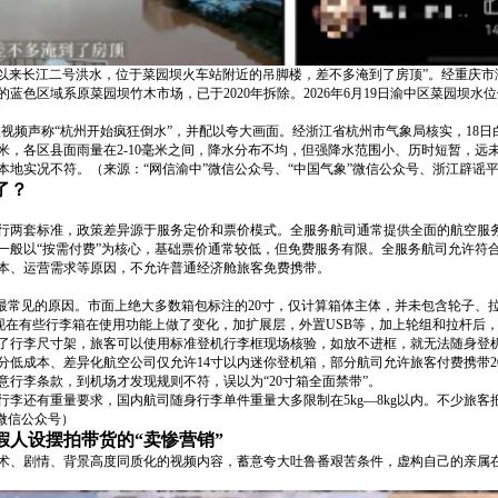
入汛以来长江二号洪水，位于菜园坝火车站附近的吊脚楼，差不多淹到了房顶”。经重庆
的蓝色区域系原菜园坝竹木市场，已于2020年拆除。2026年6月19日渝中区菜园坝
的短视频声称“杭州开始疯狂倒水”，并配以夸大画面。经浙江省杭州市气象局核实，18
毫米，各区县面雨量在2-10毫米之间，降水分布不均，但强降水范围小、历时短暂，远未
地实况不符。（来源：“网信渝中”微信公众号、“中国气象”微信公众号、浙江辟谣
了？
行两套标准，政策差异源于服务定价和票价模式。全服务航司通常提供全面的航空服
一般以“按需付费”为核心，基础票价通常较低，但免费服务有限。全服务航司允许符合
本、运营需求等原因，不允许普通经济舱旅客免费携带。
是最常见的原因。市面上绝大多数箱包标注的20寸，仅计算箱体主体，并未包含轮子、
0cm。现在有些行李箱在使用功能上做了变化，加扩展层，外置USB等，加上轮组和拉
了行李尺寸架，旅客可以使用标准登机行李框现场核验，如放不进框，就无法随身登
分低成本、差异化航空公司仅允许14寸以内迷你登机箱，部分航司允许旅客付费携带2
行李条款，到机场才发现规则不符，误以为“20寸箱全面禁带”。
李还有重量要求，国内航司随身行李单件重量大多限制在5kg—8kg以内。不少旅
微信公众号）
假人设摆拍带货的“卖惨营销”
术、剧情、背景高度同质化的视频内容，蓄意夸大吐鲁番艰苦条件，虚构自己的亲属