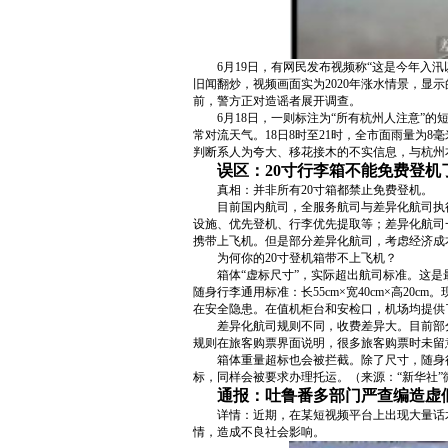
6月19日，有网民发布视频称“这是今年
旧闻翻炒，视频画面实为2020年涨水情景，显示
前，警方正对造谣者展开调查。
6月18日，一则标注为“所有杭州人注意”
常对流天气。18日8时至21时，全市面雨量为8
判断系人为夸大、移花接木的不实信息，与杭州本
误区：20寸行李箱不能免费登机
真相：并非所有20寸箱都禁止免费登机。
目前国内航司，全服务航司与差异化航司执
设施、优先登机、行李优先提取等；差异化航司
携带上飞机。但是部分差异化航司，考虑经济成
为何你的20寸登机箱带不上飞机？
箱体“虚标尺寸”，实际超出航司标准。这
随身行李通用标准：长55cm×宽40cm×高2
在安全隐患。在值机柜台和安检口，机场均提供
差异化航司规则不同，收费差异大。目前部
规则在旅客购票界面说明，很多旅客购票时未留意
箱体重量超标也会被拦截。除了尺寸，随身行
标，同样会被要求办理托运。（来源：“新华社”
通报：吐鲁番多部门严查编造虚
详情：近期，在某短视频平台上出现大量话
情，造成不良社会影响。