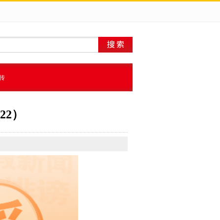
传
22）