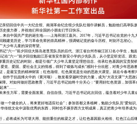
书记亲切回信中共一大纪念馆、南湖革命纪念馆少先队红领巾讲解员，勉励他们高举队
历史接力赛，并祝他们和全国的小朋友们节日快乐。
，来自中国共产党的诞生地——上海和浙江嘉兴。2017年，习近平总书记在党的十九
回顾建党历史，学习革命先辈的崇高精神，强调铭记党的奋斗历程、时刻不忘初心。
广大少年儿童的深切寄望。
书记“六一”前夕回信大陈岛老垦荒队员的后代、浙江省台州市椒江区12名小学生，
书记在“六一”前夕回信勉励江苏省淮安市新安小学的少先队员，从小坚定听党话、跟党
载厚重历史记忆的时刻，都是引领广大少年儿童坚定理想信念、传承红色基因的宝贵契
了爱党、爱国、爱社会主义的情感，得到了锻炼与成长”感到十分欣慰，对青少年思政
证，是最宝贵的精神财富；红色场馆、红色展览是生动的思政大课堂。就在今春考察
创作于抗战烽火中的《黄河颂》，散发着穿越时空的力量，成为“大语文课”“大思政
要保障。对如何做好思政教育，习近平总书记始终十分关心：“要用好红色资源，加强
合起来”……
未来生力军，需要全面发展、自信自强。习近平总书记此次回信，蕴含着对少年儿童
要做一个健全的人，将来更好地适应社会”；参加首都义务植树，勉励少先队员“爱知识
中华传统文化中汲取优秀的东西，同时也不摒弃西方文明成果，真正把青少年培养成为拥
同行，必将成长为可堪大用、能担重任的栋梁之才，让红色基因薪火相传、红色江山后