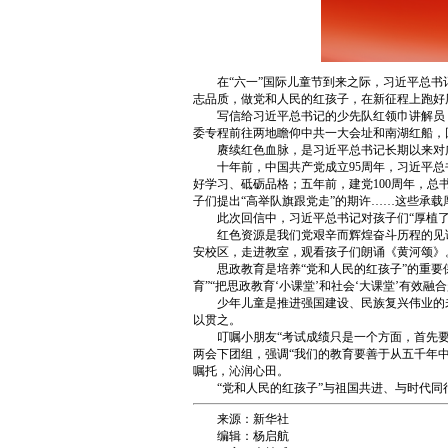
在“六一”国际儿童节到来之际，习近平总
志品质，做党和人民的红孩子，在新征程上跑好
写信给习近平总书记的少先队红领巾讲解员
委专程前往两地瞻仰中共一大会址和南湖红船，
赓续红色血脉，是习近平总书记长期以来对
十年前，中国共产党成立95周年，习近平总
好学习、砥砺品格；五年前，建党100周年，总
子们提出“高举队旗跟党走”的期许……这些承
此次回信中，习近平总书记对孩子们“厚植
红色资源是我们党艰辛而辉煌奋斗历程的见
安校区，走进教室，观看孩子们朗诵《黄河颂》。
思政教育是培养“党和人民的红孩子”的重
育”“把思政教育‘小课堂’和社会‘大课堂’有效融
少年儿童是推进强国建设、民族复兴伟业的
以贯之。
叮嘱小朋友“考试成绩只是一个方面，首先
两会下团组，强调“我们的教育要善于从五千年
嘱托，沁润心田。
“党和人民的红孩子”与祖国共进、与时代
来源：新华社
编辑：杨启航