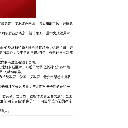
旗跟党走，传承红色基因，增长知识本领，磨练意
大闭幕后首次离京，就带领新一届中央政治局常
勉励他们继承和弘扬大陈岛垦荒精神，热爱祖国、好
走的决心；今年是建党105周年，总书记再次对孩
机。
教育的高度重视溢于言表。
河北雄安新区时，习近平总书记来到北京四中雄
课”的精神给养。
革命传统教育、爱国主义教育、青少年思想道德教
成长成才的长远考量，与此前对孩子们的寄望一
、爱劳动、爱自然，德智体美劳全面发展”；全国
有‘四个自信’的孩子”……习近平总书记的谆谆
继有人。