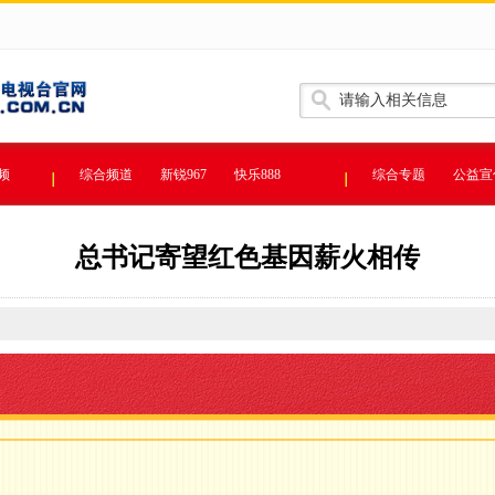
频
综合频道
新锐967
快乐888
综合专题
公益宣
总书记寄望红色基因薪火相传