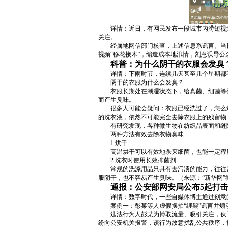
详情：近日，有网民发布一段城市内涝短视
关注。
经属地网信部门核查，上述信息系谣言。当
视频“移花接木”，编造成本地汛情，刻意误导
科普：为什么阴干的衣服会发臭
详情：下雨时节，连续几天甚至几个星期都
阴干的衣服为什么会发臭？
衣服长期处在潮湿状态下，给真菌、细菌等
而产生臭味。
很多人可能会疑问：衣服已经洗过了，怎么
的洗衣液，依然不可能完全去除衣服上的残留物
有研究发现，各种微生物在纺织品表面和缝
两种方法有效去除衣物臭味
1.烘干
高温烘干可以有效地杀灭细菌，也能一定程
2.洗衣时使用长效抑菌剂
常规的洗涤用品只具有去污渍的能力，往往
服阴干，也不容易产生臭味。（来源：“新华网”
通报：公安部网安局公布5起打
详情：数字时代，一些自媒体博主通过刻意
案例一：彭某等人虚假摆拍“绑架”谣言并煽
违法行为人彭某为博取流量、吸引关注，伙
纷向公安机关报警，该行为故意扰乱公共秩序，