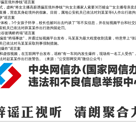
骗至境外挣钱”谣言案
，虚构“将女主播高薪诱骗至境外挣钱”“向女主播家人索要30万赎金”“女主播母亲
直播，营造其身处境外的假象。目前，属地公安机关已依法对刘某某等6人作出行政拘
孕”谣言案
行体检，5个女孩子怀孕，校长也被叫出去约谈了”等不实信息，并在短视频平台和社
安机关已依法对薛某某作出行政拘留处罚。
峡谷玻璃桥坍塌”谣言案
编造“坍塌事故”，并通过短视频平台发布，马某某为最大程度收割流量，特意带上“张
关已依法对马某某采取刑事强制措施。
间爆炸”谣言案
和虚假视频，在互联网平台发布，谣称“有一车间内发生爆炸，现场有一名工人受伤”，甚
法对赵某某作出行政警告。（来源：“公安部网安局”微信公众号）