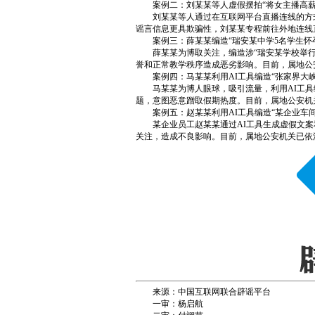
案例二：刘某某等人虚假摆拍“将女主播高薪
刘某某等人通过在互联网平台直播连线的方式
谣言信息更具欺骗性，刘某某专程前往外地连线
案例三：薛某某编造“瑞安某中学5名学生怀
薛某某为博取关注，编造涉“瑞安某学校举
誉和正常教学秩序造成恶劣影响。目前，属地公
案例四：马某某利用AI工具编造“张家界大
马某某为博人眼球，吸引流量，利用AI工具
题，意图恶意蹭取假期热度。目前，属地公安机
案例五：赵某某利用AI工具编造“某企业车
某企业员工赵某某通过AI工具生成虚假文案
关注，造成不良影响。目前，属地公安机关已依
来源：中国互联网联合辟谣平台
一审：杨启航