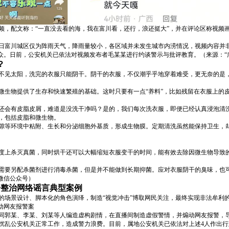
频，配文称：“一直没去看的海，我在富川看，还行，浪还挺大”，并在评论区称视频
日富川城区仅为阵雨天气，降雨量较小，各区域并未发生城市内涝情况，视频内容并
公众。日前，公安机关已依法对视频发布者毛某某进行约谈警示与批评教育。（来源：“
？
不见太阳，洗完的衣服只能阴干。阴干的衣服，不仅潮乎乎地穿着难受，更无奈的是
微生物提供了生存和快速繁殖的基础。这时只要有一点“养料”，比如残留在衣服上的
还会有皮脂皮屑，难道是没洗干净吗？是的，我们每次洗衣服，即便已经认真浸泡清
，包括皮脂和微生物。
隙等环境中粘附、生长和分泌细胞外基质，形成生物膜。定期清洗虽然能保持卫生，
度上杀灭真菌，同时烘干还可以大幅缩短衣服变干的时间，能有效去除因微生物导致
需要另配杀菌剂进行消毒杀菌，但是并不能做到长期抑菌。应对衣服阴干的臭味，也
微信公众号）
击整治网络谣言典型案例
的场景设计、脚本化的角色演绎，制造“视觉冲击”博取网民关注，最终实现非法牟利
动网友报警案
同郭某、李某、刘某等人编造虚构剧情，在直播间制造虚假警情，并煽动网友报警，
扰乱公安机关正常工作，造成警力浪费。目前，属地公安机关已依法对上述4人作出行