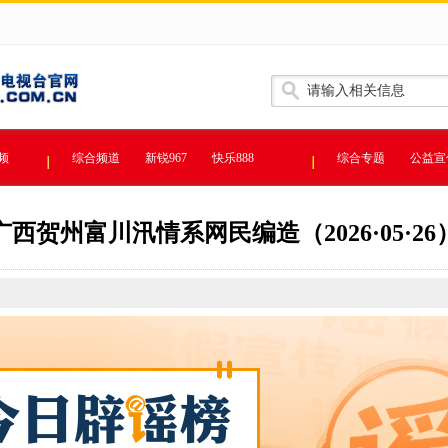
频
综合频道
新锐967
快乐888
综合专题
公益宣
广西贺州富川汛情系网民编造（2026·05·26