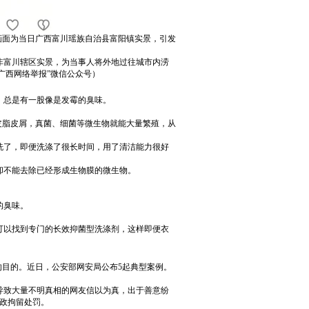
画面为当日广西富川瑶族自治县富阳镇实景，引发
非富川辖区实景，为当事人将外地过往城市内涝
广西网络举报”微信公众号）
，总是有一股像是发霉的臭味。
皮脂皮屑，真菌、细菌等微生物就能大量繁殖，从
洗了，即便洗涤了很长时间，用了清洁能力很好
却不能去除已经形成生物膜的微生物。
的臭味。
可以找到专门的长效抑菌型洗涤剂，这样即便衣
的目的。近日，公安部网安局公布5起典型案例。
导致大量不明真相的网友信以为真，出于善意纷
政拘留处罚。