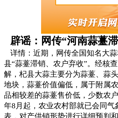
辟谣：网传“河南蒜薹滞
详情：近期，网传全国知名大蒜
县“蒜薹滞销、农户弃收”。经核
解，杞县大蒜主要分为蒜薹、蒜
地块，蒜薹价值偏低，属于附属
品相较差的蒜薹售价低，少数农户自
年8月起，农业农村部就已会同气
表，对产供销形势进行详细预判