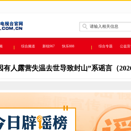
频
综合频道
新锐967
快乐888
综合专题
公益宣
因有人露营失温去世导致封山”系谣言（2026·0