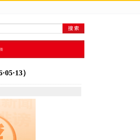
传
5·13）