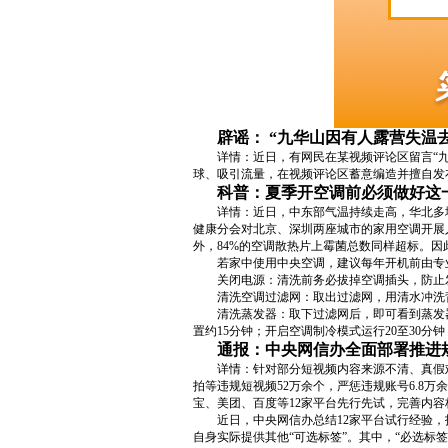
辟谣： “九华山因有人露营失温
详情：近日，有网民在某视频评论区留言“
球、吸引流量，在视频评论区蓄意编造并擅自发
科普：夏季开空调前必须做好这
详情：近日，中东部气温持续走高，华北多
健康分会对北京、深圳两座城市的家用空调开展入
外，84%的空调散热片上霉菌总数同样超标。
若家中使用中央空调，建议每年开机前由专
关闭电源：清洗前务必拔掉空调插头，防止
清洗空调过滤网：取出过滤网，用清水冲洗
清洗蒸发器：取下过滤网后，即可看到蒸发
置约15分钟；开启空调制冷模式运行20至30分
通报：中央网信办全面部署推进
详情：针对部分短视频内容来源不清、真假
拍等违规短视频52万余个，严惩违规账号6.8
宝、美团、百度等12家平台先行先试，完善内
近日，中央网信办总结12家平台试行经验
自身实际提供其他“可选标签”。其中，“必选标签