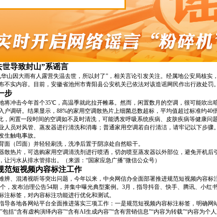
去世导致封山”系谣言
九华山因大雨有人露营失温去世，所以封了”，相关言论引发关注。经属地公安局核实
布不实内容。目前，安徽省池州市青阳县公安机关已依法对该造谣网民作出行政处罚。
一步
地将冲击今年首个35℃，高温季就此拉开帷幕。然而，闲置数月的空调，很可能吹出暗
户调研。结果显示，88%的家用空调散热片上细菌总数超标，平均值超过标准约40倍
因此，闲置一段时间的空调如不及时清洗，可能诱发呼吸系统疾病、皮肤疾病等健康问
业人员对风管、蒸发器进行清洗和消毒；普通家用空调若自行清洁，请牢记以下步骤
发生触电事故。
背面（凹面）并轻轻刷洗，洗净后置于阴凉处自然晾干。
器散热片，可选购家用空调清洗剂进行喷洒，切勿喷至蒸发器以外部位，避免开机后
钟，让污水从排水管排出。（来源：“国家应急广播”微信公众号）
规范短视频内容标注工作
难辨、混淆视听等突出问题，今年以来，中央网信办全面部署推进规范短视频内容标
万余个，发布治理公告54期，并集中曝光典型案例。3月，指导抖音、快手、腾讯、小
容标注标签，对内容标注功能进行优化和测试。
，指导各地各网站平台全面推进落实三项工作：一是规范短视频内容标注标签，明确网站
”包括“含有虚构演绎内容”“含有AI生成内容”“含有营销信息”“内容为转载”“内容为个