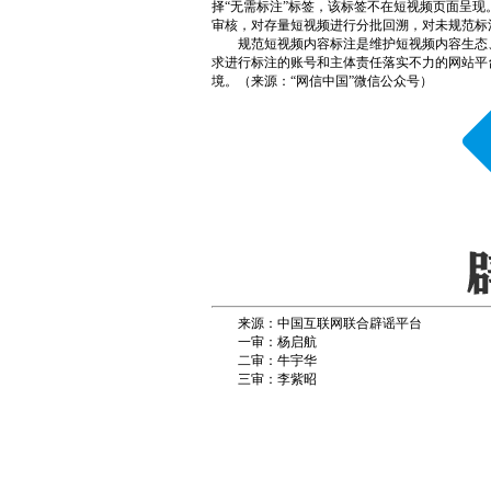
择“无需标注”标签，该标签不在短视频页面呈
审核，对存量短视频进行分批回溯，对未规范标
规范短视频内容标注是维护短视频内容生态
求进行标注的账号和主体责任落实不力的网站平
境。（来源：“网信中国”微信公众号）
来源：中国互联网联合辟谣平台
一审：杨启航
二审：牛宇华
三审：李紫昭