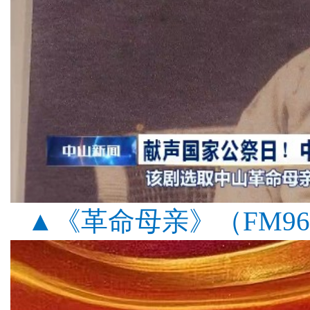
▲《革命母亲》
（FM9