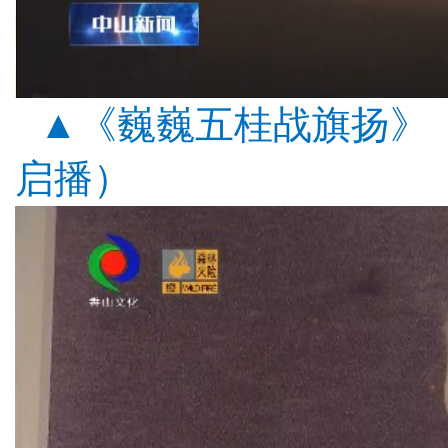
▲《巍巍五桂战旗扬》
启播）