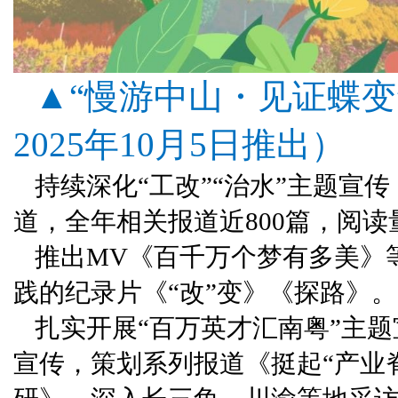
▲“慢游中山・见证蝶变
2025年10月5日推出）
持续深化“工改”“治水”主题宣
道，全年相关报道近800篇，阅读量
推出MV《百千万个梦有多美》等
践的纪录片《“改”变》《探路》。
扎实开展“百万英才汇南粤”主
宣传，策划系列报道《挺起“产业