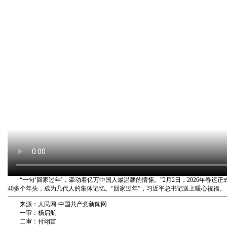
“一句‘回家过年’，牵动着亿万中国人最温馨的情愫。”2月2日，2026年春
40多个年头，成为几代人的集体记忆。“回家过年”，习近平总书记送上暖心祝福。
来源：人民网-中国共产党新闻网
一审：杨启航
二审：付翊苗