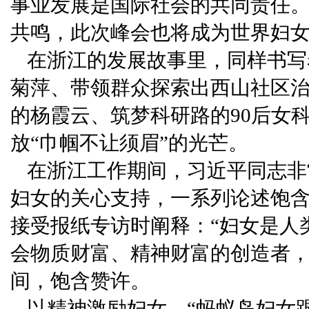
事业发展是国际社会的共同责任
共鸣，此次峰会也将成为世界妇
在浙江的发展故事里，同样书写
菊萍、带领群众探索出西山社区
的杨霞云、筑梦科研路的90后女
放“巾帼不让须眉”的光芒。
在浙江工作期间，习近平同志非
妇女的关心支持，一系列论述饱含对
接受报纸专访时阐释：“妇女是人
会物质财富、精神财富的创造者，
间，饱含赞许。
以精神激励妇女。“蚂蚁岛妇女