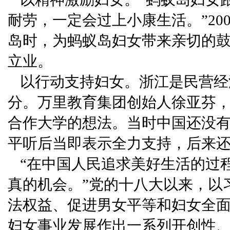
耐劳，一定会过上小康生活。”20
岛时，为蚂蚁岛妇女带来亲切的
立业。
以行动支持妇女。浙江是民营经
分。万里教育集团创始人徐亚芬
合作大学的想法。当时中国还没
平听后当即表示全力支持，后来
“在中国人民追求美好生活的过
真的机会。”党的十八大以来，以
法权益、促进男女平等和妇女全
妇女事业发展作出一系列开创性