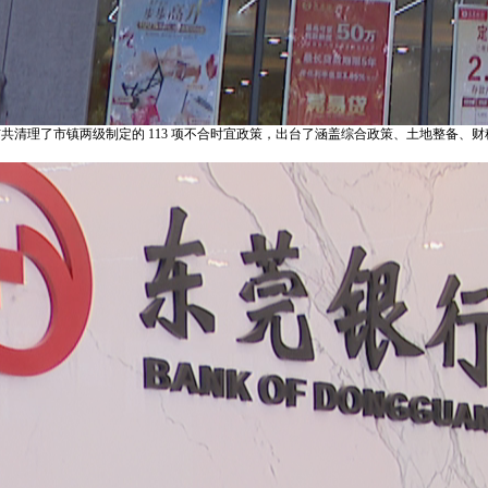
，全市共清理了市镇两级制定的 113 项不合时宜政策，出台了涵盖综合政策、土地整备、