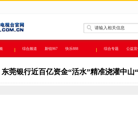
频
综合频道
新锐967
快乐888
综合专题
公益宣
 | 东莞银行近百亿资金“活水”精准浇灌中山“