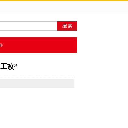
传
工改”