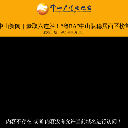
中山新闻｜豪取六连胜！“粤BA”中山队稳居西区榜
发布日期：2026年05月03日