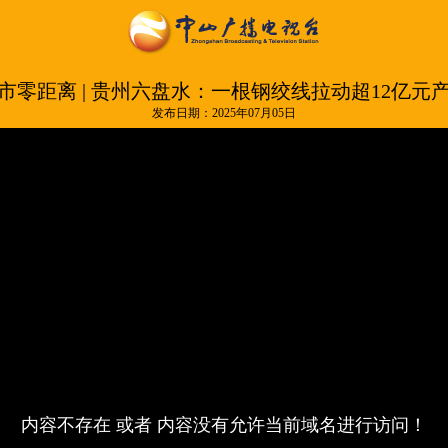
市零距离 | 贵州六盘水：一根钢绞线拉动超12亿元
发布日期：2025年07月05日